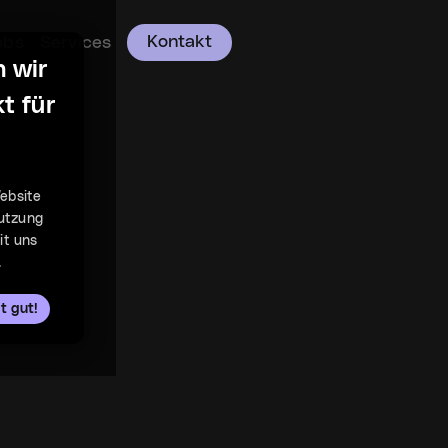
Kontakt
obs
Services
n wir
t für
ebsite
Nutzung
it uns
.
gt gut!